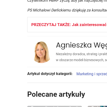
Czytelnikom HBRP życzę, aby jak najczęściej mi
PS Michałowi Derlickiemu dziękuję za konsulta
PRZECZYTAJ TAKŻE: Jak zainteresować k
Agnieszka Węg
Niezależny doradca, strateg i pr
w obszarze modeli biznesowych, se
Artykuł dotyczył kategorii:
Marketing i sprze
Polecane artykuły