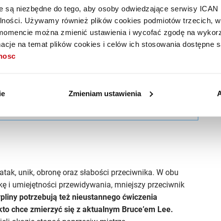
óre są niezbędne do tego, aby osoby odwiedzające serwisy ICAN
o, aby odnieść sukces na rynku, kluczowe okazuje się
alności. Używamy również plików cookies podmiotów trzecich, w 
sobów i narzędzi, w tym przypadku: zaawansowanej
mencie można zmienić ustawienia i wycofać zgodę na wykorzy
az umiejętności korzystania z różnych modeli
cje na temat plików cookies i celów ich stosowania dostępne s
ych jest znajomość praw anatomii, fizjologii
tnosc
 data
żywego organizmu.
żnych dziedzinach
ie
Zmieniam ustawienia
A
Tweetnij
atak, unik, obronę oraz słabości przeciwnika. W obu
nikę i umiejętności przewidywania, mniejszy przeciwnik
pliny potrzebują też nieustannego ćwiczenia
, kto chce zmierzyć się z aktualnym Bruce’em Lee.