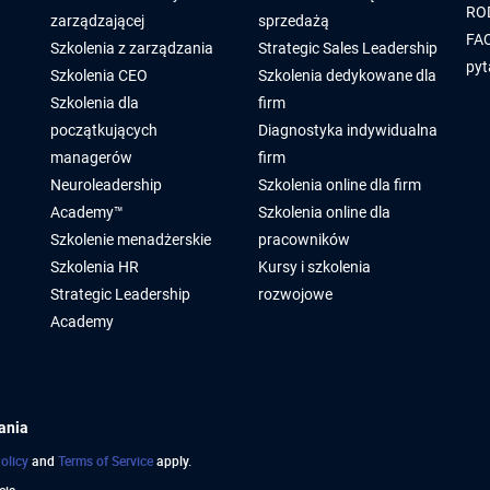
RO
zarządzającej
sprzedażą
FAQ
Szkolenia z zarządzania
Strategic Sales Leadership
pyt
Szkolenia CEO
Szkolenia dedykowane dla
Szkolenia dla
firm
początkujących
Diagnostyka indywidualna
managerów
firm
Neuroleadership
Szkolenia online dla firm
Academy™
Szkolenia online dla
Szkolenie menadżerskie
pracowników
Szkolenia HR
Kursy i szkolenia
Strategic Leadership
rozwojowe
Academy
ania
olicy
and
Terms of Service
apply.