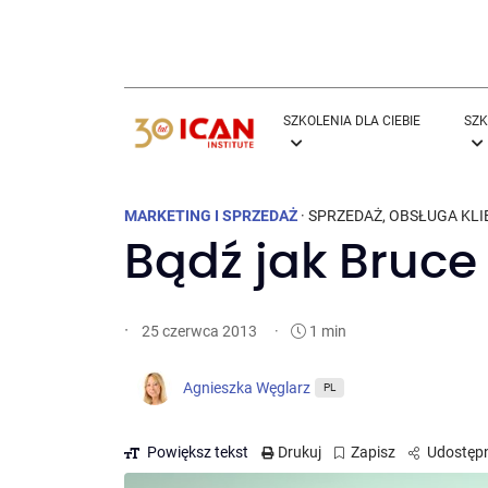
SZKOLENIA DLA CIEBIE
SZK
MARKETING I SPRZEDAŻ
·
SPRZEDAŻ
,
OBSŁUGA KLI
Bądź jak Bruce
·
·
1 min
25 czerwca 2013
Agnieszka Węglarz
PL
Powiększ tekst
Drukuj
Zapisz
Udostępn