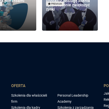
za potrzebami
Poprawić obsługę klienta
i jednocześnie zwiększyć
M
PREMIUM
zyski
OFERTA
P
Jak
Szkolenia dla właścicieli
Personal Leadership
Rek
firm
Academy
Reg
Szkolenia dla kadry
Szkolenia z zarządzania