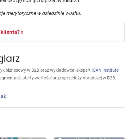
eli okazję stanąć naprzeciw mistrza.
cje merytoryczne w dziedzinie wushu.
lienta? »
larz
aktyk biznesowy w B2B oraz wykładowca; ekspert
ICAN Institute
gmentacji, oferty wartości oraz sprzedaży doradczej w B2B.
daż