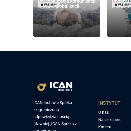
Personalizacja komunikacji
Podążaj 
w dobie globalizacji
klientów
PREMIUM
PREMIU
INSTYTUT
ICAN Institute Spółka
z ograniczoną
O nas
odpowiedzialnością
Nasi eksperci
(dawniej „ICAN Spółka z
Kariera
ograniczoną