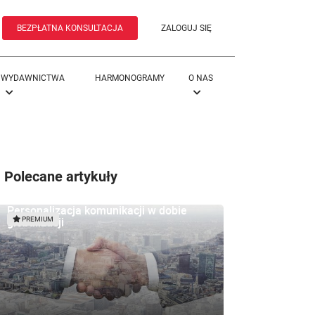
BEZPŁATNA KONSULTACJA
ZALOGUJ SIĘ
WYDAWNICTWA
HARMONOGRAMY
O NAS
Polecane artykuły
Personalizacja komunikacji w dobie
globalizacji
PREMIUM