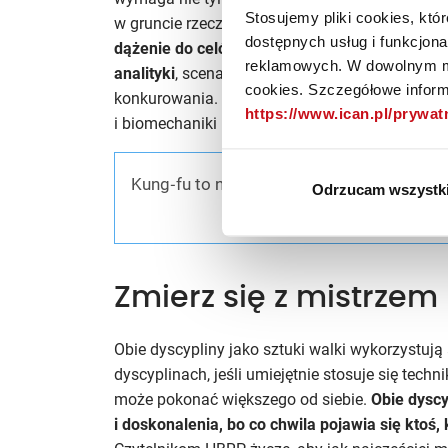
Stosujemy pliki cookies, kt
w gruncie rzeczy orientacji strategicznej.
Dlateg
dostępnych usług i funkcjon
dążenie do celów przy pomocy dostępnych za
reklamowych. W dowolnym mo
analityki
, scenariuszy i symulacji działania or
cookies. Szczegółowe informa
konkurowania. W wushu odpowiednikiem powyższ
https://www.ican.pl/prywa
i biomechaniki ruchu, czyli w gruncie rzeczy
big
Kung‑fu to nie tylko siła, ale rozwój w ró
Odrzucam wszystk
Zmierz się z mistrzem
Obie dyscypliny jako sztuki walki wykorzystują 
dyscyplinach, jeśli umiejętnie stosuje się tech
może pokonać większego od siebie.
Obie dyscy
i doskonalenia, bo co chwila pojawia się ktoś