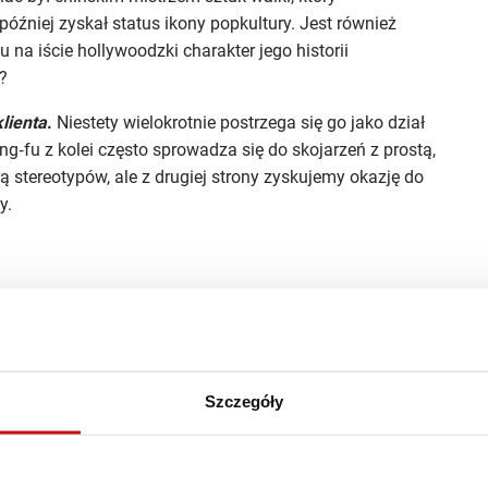
później zyskał status ikony popkultury. Jest również
u na iście hollywoodzki charakter jego historii
?
klienta
.
Niestety wielokrotnie postrzega się go jako dział
g‑fu z kolei często sprowadza się do skojarzeń z prostą,
 stereotypów, ale z drugiej strony zyskujemy okazję do
y.
kładających się na obszar odpowiedzialności
amo słowo oznacza po chińsku osiągnięcie wysokiego
konywanie zadania lub pracy w bardzo dokładny sposób.
Szczegóły
 szczegóły (sama sztuka walki to po chińsku
wushu
).
iele istotnych cech. Jedno i drugie, jako sztuki walki,
 przede wszystkim wiedzy i dobrego przygotowania, czyli