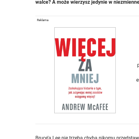
walce? A może wierzysz jedynie w niezmienne
Reklama
e
Bruce’a Lee nie trzeba chyba nikomu przedstawi