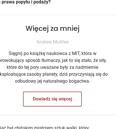
 prawa popytu i podaży?
Więcej za mniej
Andrew McAfee
Sięgnij po książkę naukowca z MIT, która w
prowokujący sposób tłumaczy, jak to się stało, że siły,
które do tej pory uważane były za nadmiernie
ksploatujące zasoby planety, dziś przyczyniają się do
odbudowy jej naturalnego bogactwa.
Dowiedz się więcej
ać był chińskim mistrzem sztuk walki, który