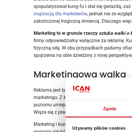
spopularyzował kung‑fu i stał się gwiazdą, zaś 
inspiracją dla marketerów
, jednak nie ze względ
zakończonej tragiczną śmiercią. Dlaczego więc
Marketing to w gruncie rzeczy
sztuka walki o 
firmy odpowiedzialny wyłącznie za reklamę. Kun
fizyczną siłą. W obu przypadkach padamy ofiarą
spojrzenia na obie dziedziny z innej perspektyw
Marketingowa walka
Reklama jest tylko jednym z wielu elementów s
marketingu. Z kolei jeśli chodzi o kung‑fu, s
poziomu umiejętności w jakiejś dziedzinie, wy
Zgoda
Wiąże się z precyzją i starannością w dbaniu o
Marketing i kung‑fu, a w zasadzie wushu, łączy w
Używamy plików cookies
wymaga nie tylko
sprawności operacyjnej
, ale