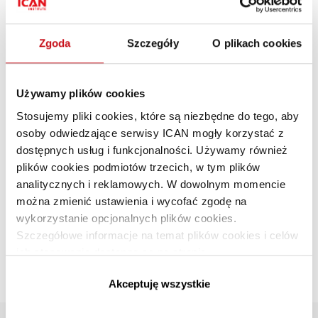
Zgoda
Szczegóły
O plikach cookies
Używamy plików cookies
Stosujemy pliki cookies, które są niezbędne do tego, aby
osoby odwiedzające serwisy ICAN mogły korzystać z
Remigiusz Efinowicz: Staraj się
dostępnych usług i funkcjonalności. Używamy również
plików cookies podmiotów trzecich, w tym plików
poznać osoby, z którymi negocjujesz
analitycznych i reklamowych. W dowolnym momencie
można zmienić ustawienia i wycofać zgodę na
PREMIUM
ZARZĄDZANIE I PRZYWÓDZTWO
·
NEGOCJACJE
·
ZARZĄDZANIE
wykorzystanie opcjonalnych plików cookies.
MIĘDZYKULTUROWE
Szczegółowe informacje na temat plików cookies i celów
Remigiusz Efinowicz
PL
ich stosowania dostępne są na stronie
https://www.ican.pl/prywatnosc
Na początku negocjacji bardzo ważne jest, by określić
Akceptuję wszystkie
ich cel.