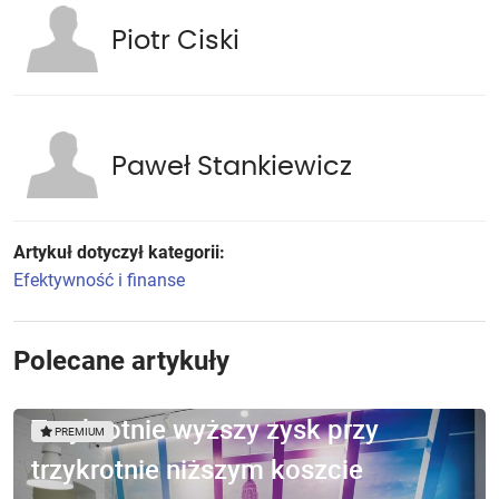
Piotr Ciski
Paweł Stankiewicz
Artykuł dotyczył kategorii:
Efektywność i finanse
Polecane artykuły
Trzykrotnie wyższy zysk przy
PREMIUM
trzykrotnie niższym koszcie