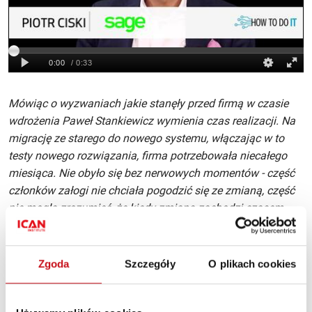
Mówiąc o wyzwaniach jakie stanęły przed firmą w czasie
wdrożenia Paweł Stankiewicz wymienia czas realizacji. Na
migrację ze starego do nowego systemu, włączając w to
testy nowego rozwiązania, firma potrzebowała niecałego
miesiąca. Nie obyło się bez nerwowych momentów - część
członków załogi nie chciała pogodzić się ze zmianą, część
nie mogła zrozumieć, że kiedy zmiana zachodzi czasem
trzeba pewne czynności powtórzyć, okresowo trzeba się
nastawić na nieco większy wysiłek. To rodziło rozmaite
stresowe sytuacje, jednak mimo tego, wdrożenie przebiegło
Zgoda
Szczegóły
O plikach cookies
pomyślnie i szybko
– podsumowuje Paweł Stankiewicz.
Jak dodaje Piotr Ciski, sukces wdrożenia w firmie NuAir to