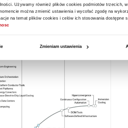
oof of Concept
(PoC) lub
Minimum Viable Product
alności. Używamy również plików cookies podmiotów trzecich, w 
żeń.
mencie można zmienić ustawienia i wycofać zgodę na wykorzy
cje na temat plików cookies i celów ich stosowania dostępne s
rtner Hype Cycle
, według której innowacyjne technologie
tnosc
rii i szczytu oczekiwań generatywna AI szybko trafia do
ich efektów zderzają się z ograniczeniami operacyjnymi.
ie
Zmieniam ustawienia
A