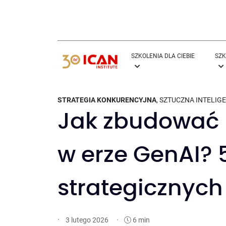
SZKOLENIA DLA CIEBIE
SZK
STRATEGIA KONKURENCYJNA
,
SZTUCZNA INTELIG
Jak zbudować 
w erze GenAI? 5
strategicznych
·
·
6 min
3 lutego 2026