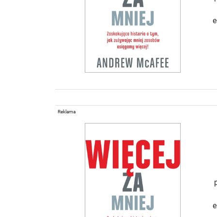
e
Reklama
e