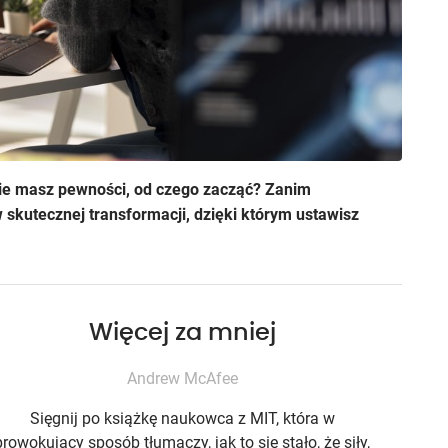
 nie masz pewności, od czego zacząć? Zanim
w skutecznej transformacji, dzięki którym ustawisz
Więcej za mniej
Andrew McAfee
Sięgnij po książkę naukowca z MIT, która w
prowokujący sposób tłumaczy, jak to się stało, że siły,