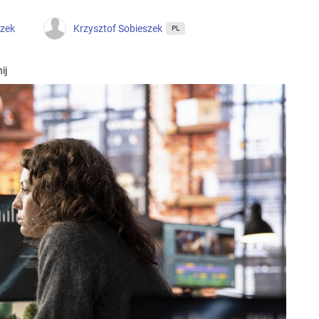
szek
Krzysztof Sobieszek
PL
ij