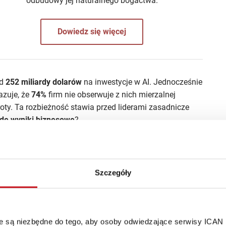
odbudowy jej naturalnego bogactwa.
Dowiedz się więcej
ad
252 miliardy dolarów
na inwestycje w AI. Jednocześnie
azuje, że
74%
firm nie obserwuje z nich mierzalnej
oty. Ta rozbieżność stawia przed liderami zasadnicze
rde wyniki biznesowe
?
stycji w AI: dlaczego
Szczegóły
ekle pilotów”?
ardem w strategiach biznesowych większości branż.
eksperymentów
, w tak zwanym „
piekle pilotów
”. To etap,
óre są niezbędne do tego, aby osoby odwiedzające serwisy ICAN