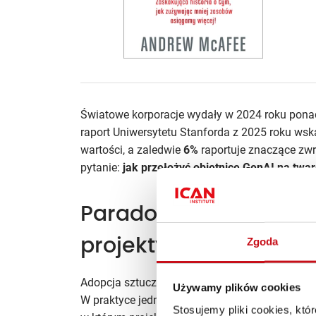
Światowe korporacje wydały w 2024 roku pon
raport Uniwersytetu Stanforda z 2025 roku wsk
wartości, a zaledwie
6%
raportuje znaczące zwr
pytanie:
jak przełożyć obietnicę GenAI na twa
Paradoks wzrostu inwe
Zgoda
projekty grzęzną w „pi
Adopcja sztucznej inteligencji stała się stand
Używamy plików cookies
W praktyce jednak wiele firm utknęło w
fazie 
Stosujemy pliki cookies, kt