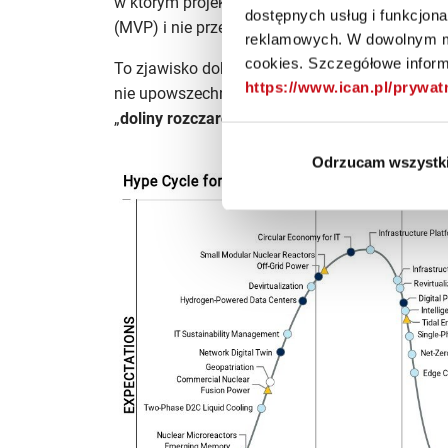
w którym projekty AI kończą się na poziomie
Pr
dostępnych usług i funkcjon
(MVP) i nie przechodzą do rzeczywistych wdro
reklamowych. W dowolnym mo
cookies. Szczegółowe informa
To zjawisko dobrze wpisuje się w koncepcję
Ga
https://www.ican.pl/prywa
nie upowszechniają się liniowo. Po okresie eufo
„
doliny rozczarowania
”, gdzie obietnice szybk
Odrzucam wszystk