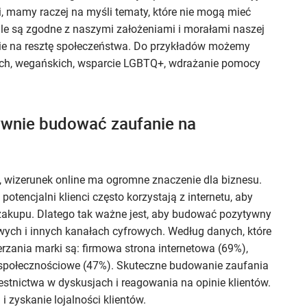
, mamy raczej na myśli tematy, które nie mogą mieć
ale są zgodne z naszymi założeniami i morałami naszej
nie na resztę społeczeństwa. Do przykładów możemy
nych, wegańskich, wsparcie LGBTQ+, wdrażanie pomocy
tywnie budować zaufanie na
 wizerunek online ma ogromne znaczenie dla biznesu.
 potencjalni klienci często korzystają z internetu, aby
 zakupu. Dlatego tak ważne jest, aby budować pozytywny
wych i innych kanałach cyfrowych. Według danych, które
zania marki są: firmowa strona internetowa (69%),
 społecznościowe (47%). Skuteczne budowanie zaufania
tnictwa w dyskusjach i reagowania na opinie klientów.
 zyskanie lojalności klientów.