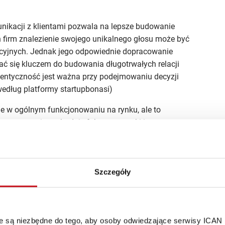
ikacji z klientami pozwala na lepsze budowanie
 firm znalezienie swojego unikalnego głosu może być
cyjnych. Jednak jego odpowiednie dopracowanie
ć się kluczem do budowania długotrwałych relacji
utentyczność jest ważna przy podejmowaniu decyzji
i według platformy startupbonasi)
ne w ogólnym funkcjonowaniu na rynku, ale to
 reprezentujemy, buduje faktyczne zyski i grono
tatystyki z wcześniej wspomnianego raportu doskonale to
ranym markom, chętnie konsumują treści z nimi związane
Szczegóły
ngu jest firma „The Slings” prowadzona przez Agnieszkę,
wą uwagę i sympatię w momencie gdy jedna
oka i wkradać do nagrań ze swojej codzienności
ała jako osoba (content creator) u swoich widzów
óre są niezbędne do tego, aby osoby odwiedzające serwisy ICAN