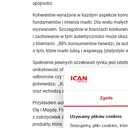
spójności.
Koherentne wyrażane w każdym aspekcie komun
fundamentów i imienia marki. Dla wielu małych
wyzwaniem. Szczególnie w branżach konkuren
i zachowanie w tym autentyczności może okaza
z klientami. ,,88% konsumentów twierdzi, że a
o tym, które marki lubią i wspierają (statystyk
Spełnienie pewnych oczekiwań rynku jest istot
unikatowość oferty, a czasem nawet tylko jak ją
odbiorców czy też klientów. Kolejny przykład s
potwierdza: ,,Konsumenci, którzy ufają wybie
oraz wchodzą z nimi w inne interakcje.”
Zgoda
Przykładem autentycznego podejścia do brandi
Olę i Magdę. Firma zaczęła zyskiwać dodatko
Używamy plików cookies
z założycielek zaczęła prowadzić swojego TikT
produkty, które sprzedaje. Zaufanie, jakie zysk
Stosujemy pliki cookies, kt