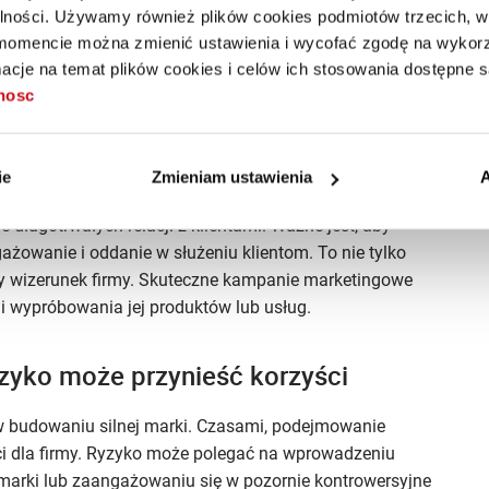
alności. Używamy również plików cookies podmiotów trzecich, w 
mencie można zmienić ustawienia i wycofać zgodę na wykorzy
cje na temat plików cookies i celów ich stosowania dostępne s
ddaniem: Jak wyróżnić się na
tnosc
ntów jest skuteczne komunikowanie wartości firmy
ie
Zmieniam ustawienia
A
etingowe powinny być konsekwentne i spójne
długotrwałych relacji z klientami. Ważne jest, aby
owanie i oddanie w służeniu klientom. To nie tylko
y wizerunek firmy. Skuteczne kampanie marketingowe
i wypróbowania jej produktów lub usług.
zyko może przynieść korzyści
 budowaniu silnej marki. Czasami, podejmowanie
i dla firmy. Ryzyko może polegać na wprowadzeniu
marki lub zaangażowaniu się w pozornie kontrowersyjne