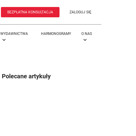
BEZPŁATNA KONSULTACJA
ZALOGUJ SIĘ
WYDAWNICTWA
HARMONOGRAMY
O NAS
Polecane artykuły
Nieprzewidziane konsekwencje decyzji
sprzedażowych. Jak sobie z nimi
poradzić?