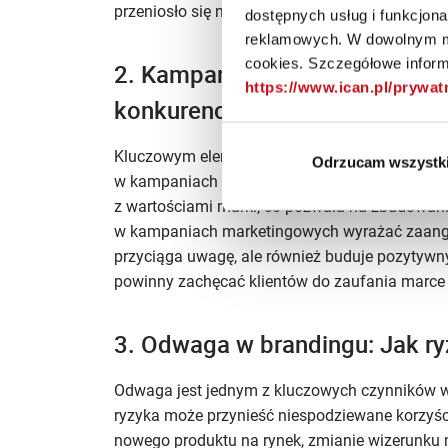
przeniosło się na markę.
dostępnych usług i funkcjon
reklamowych. W dowolnym mo
cookies. Szczegółowe informa
2. Kampanie marketingowe z o
https://www.ican.pl/prywa
konkurencyjnym rynku
Kluczowym elementem budowania zaufania klie
Odrzucam wszystk
w kampaniach marketingowych. Kampanie mark
z wartościami marki, co pozwala na zbudowanie 
w kampaniach marketingowych wyrażać zaangaż
przyciąga uwagę, ale również buduje pozytywn
powinny zachęcać klientów do zaufania marce 
3. Odwaga w brandingu: Jak ry
Odwaga jest jednym z kluczowych czynników w
ryzyka może przynieść niespodziewane korzyśc
nowego produktu na rynek, zmianie wizerunku 