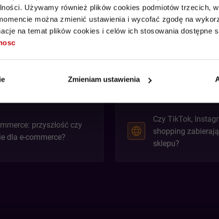
alności. Używamy również plików cookies podmiotów trzecich, w 
mencie można zmienić ustawienia i wycofać zgodę na wykorzy
cje na temat plików cookies i celów ich stosowania dostępne s
tnosc
Nowoczesne płatności – wygoda
czy pole minowe? Co działa na
konwersję?
ie
Zmieniam ustawienia
A
Czy TikTok, Instagr
ommerce: przyszłość czy
shopping zabierają
ie dla e-commerce?
sklepu?