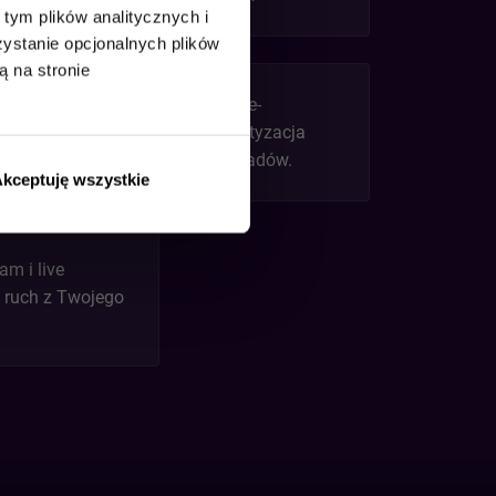
tym plików analitycznych i
stanie opcjonalnych plików
ą na stronie
Jak generować leady w e-
commerce B2B: automatyzacja
prospectingu, scoring leadów.
kceptuję wszystkie
am i live
 ruch z Twojego