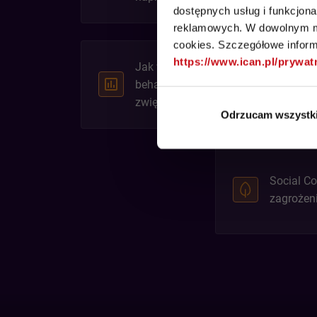
dostępnych usług i funkcjon
reklamowych. W dowolnym mo
cookies. Szczegółowe informa
https://www.ican.pl/prywa
Jak wykorzystać dane
behawioralne i predykcyjne do
zwiększania konwersji?
Odrzucam wszystk
Social C
zagrożen