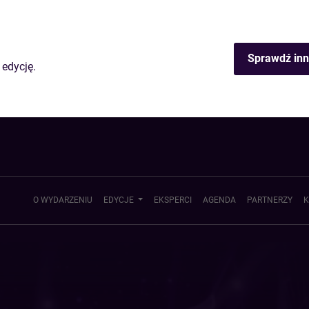
Sprawdź inn
 edycję.
O WYDARZENIU
EDYCJE
EKSPERCI
AGENDA
PARTNERZY
K