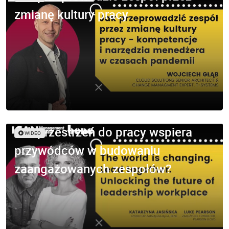
zmianę kultury pracy
Jak przestrzeń do pracy wspiera
WIDEO
przywódców w budowaniu
zaangażowanych zespołów?