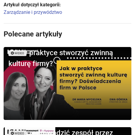
Artykuł dotyczył kategorii:
Zarządzanie i przywództwo
Polecane artykuły
Jak w praktyce stworzyć zwinną
WIDEO
kulturę firmy?
Jak przeprowadzić zespół przez
WIDEO