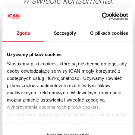
w świecie konsumenta.
Z perspektywy takiej firmy, jak RTV EURO AGD taka zmiana
wydaje się relatywnie prosta, bo od lat działamy
omnichannelowo i mamy bardzo mocny kanał e‑commerce.
Zgoda
Szczegóły
O plikach cookies
Ale co z usługami? Jak powinny w tym cyfrowym świecie
tworzyć dla siebie dobrze skrojoną przestrzeń restauracje,
kwiaciarnie, kluby fitness? To z pewnością jest wyzwanie
Używamy plików cookies
dla wielu sektorów rynku. A trzeba brać pod uwagę, że
Stosujemy pliki cookies, które są niezbędne do tego, aby
w skrajnej wersji ze wszystkimi dotychczasowymi
osoby odwiedzające serwisy ICAN mogły korzystać z
aktywnościami będziemy musieli przesiąść się w jakiejś
dostępnych usług i funkcjonalności. Używamy również
mierze do online.
plików cookies podmiotów trzecich, w tym plików
analitycznych i reklamowych. W dowolnym momencie
można zmienić ustawienia i wycofać zgodę na
Wymagania cyfrowej
wykorzystanie opcjonalnych plików cookies.
rzeczywistości
Szczegółowe informacje na temat plików cookies i celów
ich stosowania dostępne są na stronie
Wiele obszarów biznesu doświadczyło w ostatnim czasie tej
https://www.ican.pl/prywatnosc
nagłej zmiany, wywołującej skokowy rozwój. Pierwszym