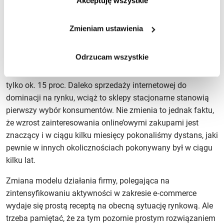
Akceptuję wszystkie
z beneficjentów nowej sytuacji wydaje się e‑commerce.
Zamknięcie sklepów stacjonarnych w pełnym lub
Zmieniam ustawienia
częściowym wymiarze w naturalny sposób spowodowało
przesunięcie zakupów do internetu. Trzeba jednak pamiętać,
Odrzucam wszystkie
że nawet po wzrostach sprzedaży online w ostatnich
miesiącach, jej udział w polskim handlu detalicznym wynosi
tylko ok. 15 proc. Daleko sprzedaży internetowej do
dominacji na rynku, wciąż to sklepy stacjonarne stanowią
pierwszy wybór konsumentów. Nie zmienia to jednak faktu,
że wzrost zainteresowania online’owymi zakupami jest
znaczący i w ciągu kilku miesięcy pokonaliśmy dystans, jaki
pewnie w innych okolicznościach pokonywany był w ciągu
kilku lat.
Zmiana modelu działania firmy, polegająca na
zintensyfikowaniu aktywności w zakresie e‑commerce
wydaje się prostą receptą na obecną sytuację rynkową. Ale
trzeba pamiętać, że za tym pozornie prostym rozwiązaniem