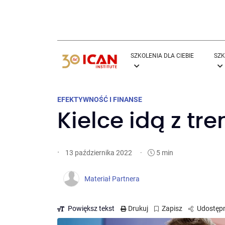
SZKOLENIA DLA CIEBIE
SZK
EFEKTYWNOŚĆ I FINANSE
Kielce idą z t
·
·
5 min
13 października 2022
Materiał Partnera
Powiększ tekst
Drukuj
Zapisz
Udostępn