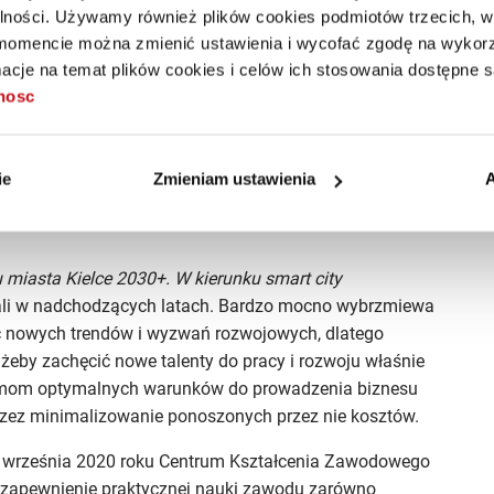
k też zastój w dialogu z Unią Europejską, nie napawają
alności. Używamy również plików cookies podmiotów trzecich, w 
mencie można zmienić ustawienia i wycofać zgodę na wykorzy
cje na temat plików cookies i celów ich stosowania dostępne s
, a przed samorządem i biznesem stoją już inne
tnosc
nych mechanizmów, które staramy się wspólnie
pisywały się w ich i społeczeństwa potrzeby.
e. Nie zawsze się one uzupełniają, bywa, że stoją
ie
Zmieniam ustawienia
A
 miasto chce realizować swój rozwój? Na rozwój jakich
u miasta Kielce 2030+.
W kierunku smart city
wali w nadchodzących latach. Bardzo mocno wybrzmiewa
nowych trendów i wyzwań rozwojowych, dlatego
eby zachęcić nowe talenty do pracy i rozwoju właśnie
irmom optymalnych warunków do prowadzenia biznesu
przez minimalizowanie ponoszonych przez nie kosztów.
od września 2020 roku Centrum Kształcenia Zawodowego
t zapewnienie praktycznej nauki zawodu zarówno