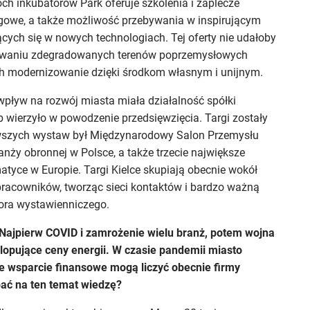
ch inkubatorów Park oferuje szkolenia i zaplecze
ingowe, a także możliwość przebywania w inspirującym
cych się w nowych technologiach. Tej oferty nie udałoby
skiwaniu zdegradowanych terenów poprzemysłowych
ich modernizowanie dzięki środkom własnym i unijnym.
pływ na rozwój miasta miała działalność spółki
b wierzyło w powodzenie przedsięwzięcia. Targi zostały
erwszych wystaw był Międzynarodowy Salon Przemysłu
anży obronnej w Polsce, a także trzecie największe
tyce w Europie. Targi Kielce skupiają obecnie wokół
e pracowników, tworząc sieci kontaktów i bardzo ważną
tora wystawienniczego.
 Najpierw COVID i zamrożenie wielu branż, potem wojna
 galopujące ceny energii. W czasie pandemii miasto
e wsparcie finansowe mogą liczyć obecnie firmy
ać na ten temat wiedzę?