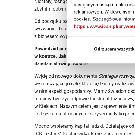
Niestety, rosnąca inflacja i koszty kredytów, ja
dostępnych usług i funkcjon
zbytnim optymizmem.
reklamowych. W dowolnym mo
cookies. Szczegółowe informa
Od początku pandemii minęły zaledwie dwa lata
https://www.ican.pl/prywa
wyzwania. Teraz przedsiębiorcy potrzebują in
z biznesem wypracowywać, żeby jak najlepiej w
Powiedział pan, że każda strona ma własne cel
Odrzucam wszystk
w kontrze. Jak poprzez współpracę z biznesem
dziedzin stawiają Kielce?
Wyjdę od nowego dokumentu
Strategia rozwoj
wyznaczającego cele, które będziemy realizo
w nim aspekt gospodarczy. Mamy świadomość 
musimy tworzyć odpowiedni klimat biznesowy, ż
w Kielcach. Naszym celem jest zapewnienie f
i odzyskania utraconych korzyści nie tylko po
Mocno wspieramy kapitał ludzki. Działające 
„CK Technik” to placówka, której zadaniem jes