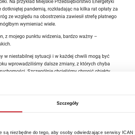
łki. Na przykład Miejskie Przedsiębiorstwo Energetyki
 dotkniętej pandemią, rozkładając na kilka rat opłaty za
róg ze względu na obostrzenia zawiesił strefę płatnego
 mógłbym wymieniać wiele.
n, z mojego punktu widzenia, bardzo ważny –
skich.
w niestabilnej sytuacji i w każdej chwili mogą być
roku wprowadziliśmy dalsze zmiany, z których chyba
ruchomości. Szczególnie chcieliśmy chronić obiekty
sie kultury fizycznej i sportu, w tym te, które są
czone do uprawiania sportów zimowych oraz pod
Szczegóły
orstwom przeczekać trudny okres. Co istotne, w Kielcach
rejestrze REGON było wpisanych ponad 29,4 tys.
 roku. W bieżącym roku w mieście działa już ponad 30,6
leżniona od aktualnej sytuacji gospodarczej w kraju.
óre są niezbędne do tego, aby osoby odwiedzające serwisy ICAN