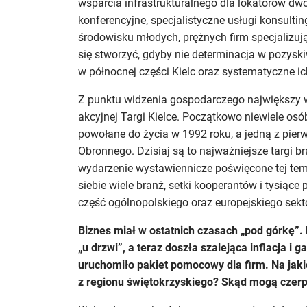
wsparcia infrastrukturalnego dla lokatorów dwó
konferencyjne, specjalistyczne usługi konsult
środowisku młodych, prężnych firm specjalizują
się stworzyć, gdyby nie determinacja w pozy
w północnej części Kielc oraz systematyczne 
Z punktu widzenia gospodarczego największy w
akcyjnej Targi Kielce. Początkowo niewiele osó
powołane do życia w 1992 roku, a jedną z pi
Obronnego. Dzisiaj są to najważniejsze targi br
wydarzenie wystawiennicze poświęcone tej tema
siebie wiele branż, setki kooperantów i tysiąc
część ogólnopolskiego oraz europejskiego sek
Biznes miał w ostatnich czasach „pod górkę”.
„u drzwi”, a teraz doszła szalejąca inflacja i
uruchomiło pakiet pomocowy dla firm. Na jaki
z regionu świętokrzyskiego? Skąd mogą czerp