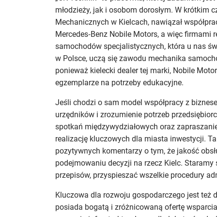
młodzieży, jak i osobom dorosłym. W krótkim 
Mechanicznych w Kielcach, nawiązał współprac
Mercedes‑Benz Nobile Motors, a więc firmami r
samochodów specjalistycznych, która u nas świe
w Polsce, uczą się zawodu mechanika samoch
ponieważ kielecki dealer tej marki, Nobile Moto
egzemplarze na potrzeby edukacyjne.
Jeśli chodzi o sam model współpracy z biznes
urzędników i zrozumienie potrzeb przedsiębior
spotkań międzywydziałowych oraz zapraszani
realizację kluczowych dla miasta inwestycji. Ta
pozytywnych komentarzy o tym, że jakość obsłu
podejmowaniu decyzji na rzecz Kielc. Staramy
przepisów, przyspieszać wszelkie procedury ad
Kluczowa dla rozwoju gospodarczego jest też d
posiada bogatą i zróżnicowaną ofertę wsparcia