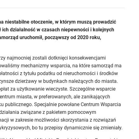
na niestabilne otoczenie, w którym muszą prowadzić
 ich działalność w czasach niepewności i kolejnych
amorząd uruchomił, począwszy od 2020 roku,
rzy najmocniej zostali dotknięci konsekwencjami
sowaliśmy mechanizmy wsparcia, na które samorząd ma
łatności z tytułu podatku od nieruchomości i środków
czynsze dzierżawy w budynkach należących do miasta.
opłat za użytkowanie wieczyste. Szczególne wsparcie
entrum miasta, w preferowanych, ale zanikających
tku publicznego. Specjalnie powołane Centrum Wsparcia
 działania związane z pakietem pomocowym
acji w zakresie możliwości skorzystania z rozwiązań
kryzysowych, bo tu przepisy dynamicznie się zmieniały.