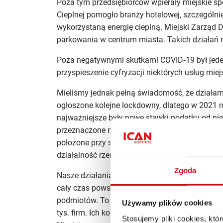
Poza tym przedsiębiorców wpierały miejskie spó
Cieplnej pomogło branży hotelowej, szczególnie
wykorzystaną energię cieplną. Miejski Zarząd D
parkowania w centrum miasta. Takich działań
Poza negatywnymi skutkami COVID‑19 był jede
przyspieszenie cyfryzacji niektórych usług miej
Mieliśmy jednak pełną świadomość, że działamy 
ogłoszone kolejne lockdowny, dlatego w 2021 
najważniejsze były nowe stawki podatku od nie
przeznaczone na działalność gospodarczą w zakre
położone przy stokach narciarskich i przezna
działalność rzemieślniczą.
Zgoda
Nasze działania pozwoliły kieleckim przedsiębi
cały czas powstają nowe firmy. W 2020 roku w 
podmiotów. To blisko tysiąc więcej niż w 2018
Używamy plików cookies
tys. firm. Ich kondycja jest w dużej mierze uza
Stosujemy pliki cookies, kt