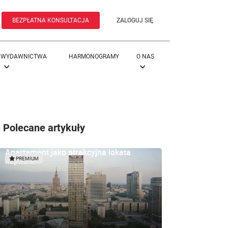
BEZPŁATNA KONSULTACJA
ZALOGUJ SIĘ
WYDAWNICTWA
HARMONOGRAMY
O NAS
Polecane artykuły
Apartament jako atrakcyjna lokata
kapitału
PREMIUM