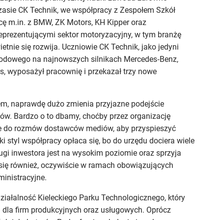
czasie CK Technik, we współpracy z Zespołem Szkół
ę m.in. z BMW, ZK Motors, KH Kipper oraz
eprezentującymi sektor motoryzacyjny, w tym branżę
tnie się rozwija. Uczniowie CK Technik, jako jedyni
odowego na najnowszych silnikach Mercedes‑Benz,
rs, wyposażył pracownię i przekazał trzy nowe
em, naprawdę dużo zmienia przyjazne podejście
ców. Bardzo o to dbamy, choćby przez organizację
e do rozmów dostawców mediów, aby przyspieszyć
ki styl współpracy opłaca się, bo do urzędu dociera wiele
gi inwestora jest na wysokim poziomie oraz sprzyja
 się również, oczywiście w ramach obowiązujących
ministracyjne.
ziałalność Kieleckiego Parku Technologicznego, który
 dla firm produkcyjnych oraz usługowych. Oprócz