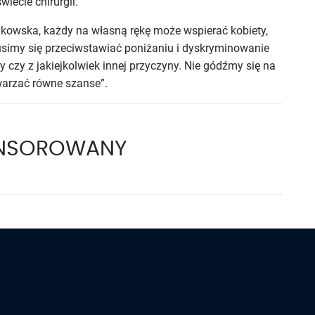
iecie chirurgii.
owska, każdy na własną rękę może wspierać kobiety,
Musimy się przeciwstawiać poniżaniu i dyskryminowanie
ry czy z jakiejkolwiek innej przyczyny. Nie gódźmy się na
twarzać równe szanse”.
ONSOROWANY