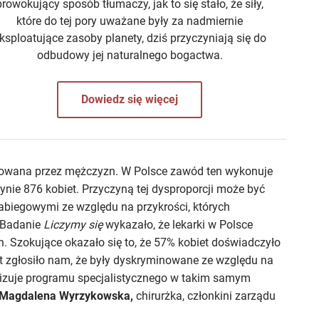
prowokujący sposób tłumaczy, jak to się stało, że siły,
które do tej pory uważane były za nadmiernie
ksploatujące zasoby planety, dziś przyczyniają się do
odbudowy jej naturalnego bogactwa.
Dowiedz się więcej
nowana przez mężczyzn. W Polsce zawód ten wykonuje
dynie 876 kobiet. Przyczyną tej dysproporcji może być
zabiegowymi ze względu na przykrości, których
 „Badanie
Liczymy się
wykazało, że lekarki w Polsce
 Szokujące okazało się to, że 57% kobiet doświadczyło
t zgłosiło nam, że były dyskryminowane ze względu na
ealizuje programu specjalistycznego w takim samym
. Magdalena Wyrzykowska,
chirurżka, członkini zarządu