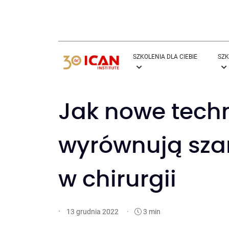
SZKOLENIA DLA CIEBIE
SZK
Jak nowe tech
wyrównują sza
w chirurgii
·
·
3 min
13 grudnia 2022