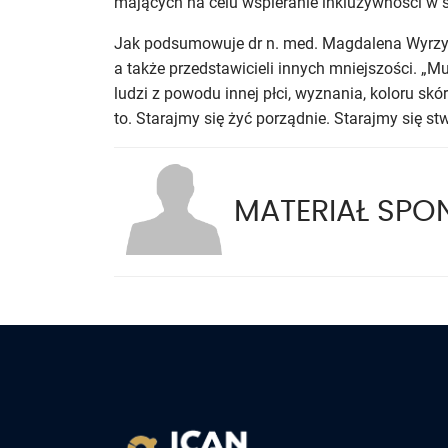
mających na celu wspieranie inkluzywności w św
Jak podsumowuje dr n. med. Magdalena Wyrzyk
a także przedstawicieli innych mniejszości. „
ludzi z powodu innej płci, wyznania, koloru skó
to. Starajmy się żyć porządnie. Starajmy się s
MATERIAŁ SP