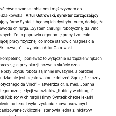
rzyć równe szanse kobietom i mężczyznom do
z‑Szałkowska.
Artur Ostrowski, dyrektor zarządzający
jący firmę Syntetik będącą ich dystrybutorem, dodaje, że
zawodu chirurga. „System chirurgii robotycznej da Vinci
zycznych. Za to poprawia ergonomię pracy i zmienia
tojącej pracy fizycznej, co może stanowić magnes dla
eżki rozwoju” – wyjaśnia Artur Ostrowski.
i kompetencji, ponieważ to wyłącznie narzędzie w rękach
 precyzję, a przy okazji pozwala skrócić czas
e przy użyciu robota są mniej inwazyjne, a bardziej
udzka nie jest często w stanie dotrzeć. Sądzę, że każdy
botycznego da Vinci” – stwierdza dr. n. med. Joanna
egorocznej edycji warsztatów „Kobiety w chirurgii”.
 Kobiety w chirurgii i firmy Syntetik chętne lekarki
oleniu na temat wykorzystania zaawansowanych
anizowane cyklicznie i stanowią jedną z inicjatyw