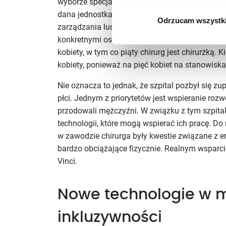
wyborze specjalistów nie patrzymy na kandydat
dana jednostka może wnieść do zespołu” – zazna
Odrzucam wszystk
zarządzania ludźmi przyjął regułę
gender balan
konkretnymi osiągnieciami na tym polu. Otóż, 
kobiety, w tym co piąty chirurg jest chirurżką.
kobiety, ponieważ na pięć kobiet na stanowisk
Nie oznacza to jednak, że szpital pozbył się 
płci. Jednym z priorytetów jest wspieranie rozw
przodowali mężczyźni. W związku z tym szpit
technologii, które mogą wspierać ich pracę. D
w zawodzie chirurga były kwestie związane z 
bardzo obciążające fizycznie. Realnym wsparcie
Vinci.
Nowe technologie w m
inkluzywności