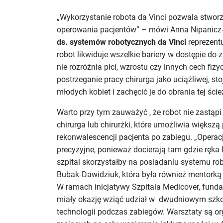
„Wykorzystanie robota da Vinci pozwala stwo
operowania pacjentów” – mówi Anna Nipanic
ds. systemów robotycznych da Vinci
reprezentu
robot likwiduje wszelkie bariery w dostępie do 
nie rozróżnia płci, wzrostu czy innych cech fi
postrzeganie pracy chirurga jako uciążliwej, s
młodych kobiet i zachęcić je do obrania tej ści
Warto przy tym zauważyć , że robot nie zastąp
chirurga lub chirurżki, które umożliwia większą
rekonwalescencji pacjenta po zabiegu. „Operacj
precyzyjne, ponieważ docierają tam gdzie ręka l
szpital skorzystałby na posiadaniu systemu ro
Bubak‑Dawidziuk, która była również mentorką t
W ramach inicjatywy Szpitala Medicover, fundacji
miały okazję wziąć udział w dwudniowym szk
technologii podczas zabiegów. Warsztaty są org