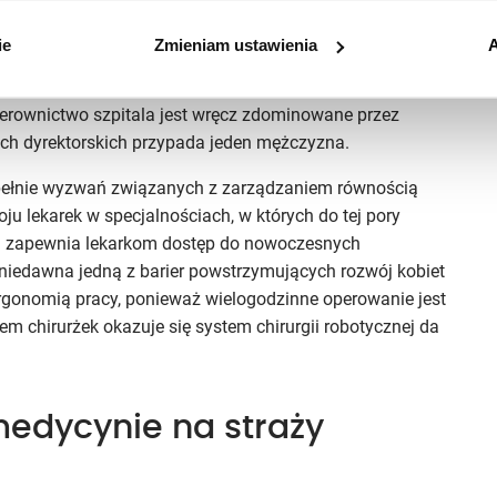
ów przez pryzmat płci, lecz zwracamy uwagę na to, co
czyła dyrektorka szpitala, który w swojej strategii
ie
Zmieniam ustawienia
A
ce
. Na tę chwilę placówka może się pochwalić
na 400 zatrudnionych w szpitalu lekarzy aż 46% stanowią
 Kierownictwo szpitala jest wręcz zdominowane przez
ach dyrektorskich przypada jeden mężczyzna.
zupełnie wyzwań związanych z zarządzaniem równością
oju lekarek w specjalnościach, w których do tej pory
al zapewnia lekarkom dostęp do nowoczesnych
o niedawna jedną z barier powstrzymujących rozwój kobiet
ergonomią pracy, ponieważ wielogodzinne operowanie jest
m chirurżek okazuje się system chirurgii robotycznej da
edycynie na straży