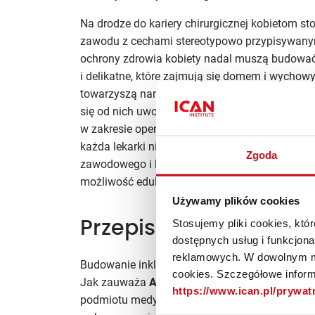
Na drodze do kariery chirurgicznej kobietom sto
zawodu z cechami stereotypowo przypisywany
ochrony zdrowia kobiety nadal muszą budować 
i delikatne, które zajmują się domem i wychow
towarzyszą nam już w szkole podstawowej, prz
się od nich uwolnić” - komentuje
dr n. med. Jo
w zakresie operacyjnego leczenia endometriozy,
każda lekarki nie mogą ulegać presji otoczeni
Zgoda
zawodowego i korzystać z wielu udogodnień jak
możliwość edukacji online.
Używamy plików cookies
Stosujemy pliki cookies, kt
Przepis na inkluzywny 
dostępnych usług i funkcjon
reklamowych. W dowolnym mo
Budowanie inkluzywnego środowiska pracy w sz
cookies. Szczegółowe informa
Jak zauważa
Anna Nipanicz‑Szałkowska,
dyre
https://www.ican.pl/prywa
podmiotu medycznego jest kreowanie równych sz