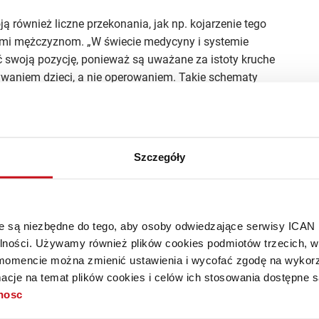
ją również liczne przekonania, jak np. kojarzenie tego
mi mężczyznom. „W świecie medycyny i systemie
swoją pozycję, ponieważ są uważane za istoty kruche
ywaniem dzieci, a nie operowaniem. Takie schematy
enikamy nimi od najmłodszych lat, dlatego potem trudno
anna Bubak‑Dawidziuk,
ginekolog‑położnik, ekspertka
 certyfikowana operatorka robota da Vinci. Jej zdaniem
a, powinny poszukiwać własnej drogi rozwoju
Szczegóły
ie dają współczesne rozwiązania, jak np. częściowa
óre są niezbędne do tego, aby osoby odwiedzające serwisy ICAN
szpital
alności. Używamy również plików cookies podmiotów trzecich, w 
mencie można zmienić ustawienia i wycofać zgodę na wykorzy
pitalach sprzyja zarówno personelowi, jak i pacjentom.
cje na temat plików cookies i celów ich stosowania dostępne s
ktorka Szpitala Medicover rolą odpowiedzialnego
tnosc
ans dla wszystkich, którzy chcą się rozwijać. „Przy