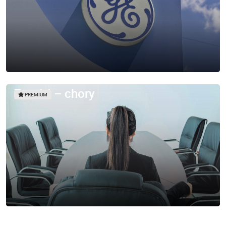
Zawód – chory
PREMIUM