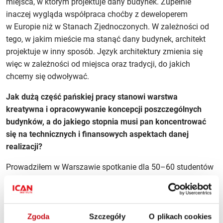
miejsca, w którym projektuje dany budynek. Zupełnie
inaczej wygląda współpraca choćby z deweloperem
w Europie niż w Stanach Zjednoczonych. W zależności od
tego, w jakim mieście ma stanąć dany budynek, architekt
projektuje w inny sposób. Język architektury zmienia się
więc w zależności od miejsca oraz tradycji, do jakich
chcemy się odwoływać.
Jak dużą część pańskiej pracy stanowi warstwa
kreatywna i opracowywanie koncepcji poszczególnych
budynków, a do jakiego stopnia musi pan koncentrować
się na technicznych i finansowych aspektach danej
realizacji?
Prowadziłem w Warszawie spotkanie dla 50–60 studentów
architektury, którym powiedziałem o dwóch sprawach.
Chociaż większość z nich marzy zapewne, aby dołączyć do
grona tzw. starchitektów, uprzedziłem ich, że tylko nielicznej
Zgoda
Szczegóły
O plikach cookies
grupie udaje się osiągnąć podobny sukces. Niemniej na