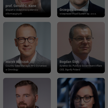
prof. Gerald C. Kane
Grzegorz Smereka
ekspert w dziedzinie systemów
informacyjnych
wiceprezes Impel System sp. z o.o.
Marek Walczak
Bogdan Ślęk
Country Sales Manager, RFO Dynatrace
dyrektor ds. Public & Government Affairs
w Omnilogy
CEE, Signify Poland