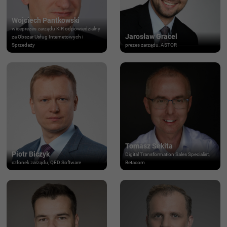
Wojciech Pantkowski
wiceprezes zarządu KIR odpowiedzialny
Jarosław Gracel
za Obszar Usług Internetowych i
Sprzedaży
prezes zarządu, ASTOR
Tomasz Sekita
Piotr Biczyk
Digital Transformation Sales Specialist,
członek zarządu, QED Software
Betacom