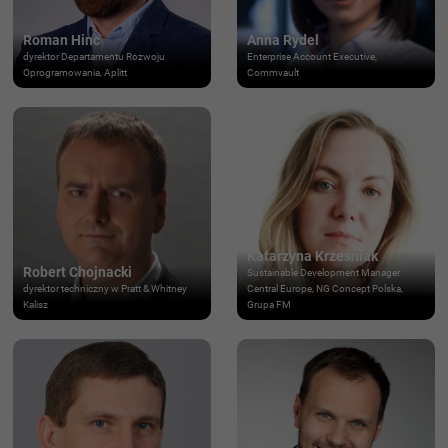
Roman Hinc
Anna Rydel
dyrektor Departamentu Rozwoju
Enterprise Account Executive,
Oprogramowania, Aplitt
Commvault
Katarzyna Krześniak
Robert Chojnacki
Sustainable Development Manager
dyrektor techniczny w Pratt & Whitney
Central Europe, NG Concept Polska,
Kalisz
Grupa FM