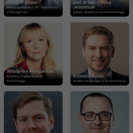
Robert C. Pozen
prof. dr hab. Dariusz
Jemielniak
starszy wykładowca, MIT Sloan School
of Management
badacz, Akademia Leona Koźmińskiego
Aleksandra Przegalińska
Krzysztof Bulski
futurolog, Akademia Leona
Koźmińskiego
dyrektor zarządzający w Molecule Group