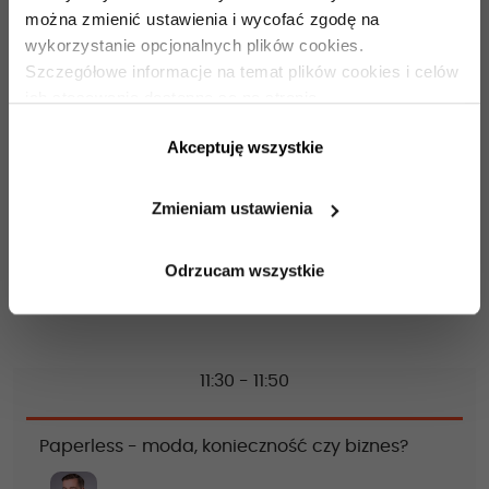
Akademia Leona Koźmińskiego
można zmienić ustawienia i wycofać zgodę na
wykorzystanie opcjonalnych plików cookies.
Szczegółowe informacje na temat plików cookies i celów
10:55 - 11:25
ich stosowania dostępne są na stronie
https://www.ican.pl/prywatnosc
Akceptuję wszystkie
How Companies Are Using Tech to Give
Employees More Autonomy (w tym sesja Q&A)
Zmieniam ustawienia
Odrzucam wszystkie
Pim de Morree
Corporate Rebels
11:30 - 11:50
Paperless - moda, konieczność czy biznes?