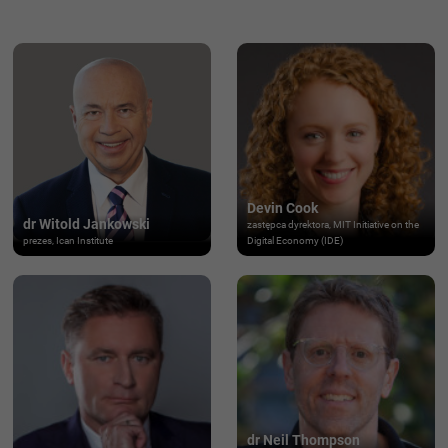
Devin Cook
dr Witold Jankowski
zastępca dyrektora, MIT Initiative on the
prezes, Ican Institute
Digital Economy (IDE)
dr Neil Thompson