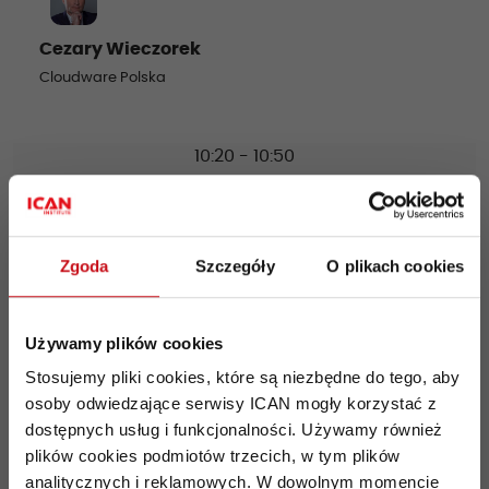
Cezary Wieczorek
Cloudware Polska
10:20 - 10:50
Dimensions of Collaboration in the Digital Age
(w tym sesja Q&A)
Zgoda
Szczegóły
O plikach cookies
Używamy plików cookies
Aleksandra Przegalińska
Akademia Leona Koźmińskiego
Stosujemy pliki cookies, które są niezbędne do tego, aby
osoby odwiedzające serwisy ICAN mogły korzystać z
dostępnych usług i funkcjonalności. Używamy również
plików cookies podmiotów trzecich, w tym plików
Dariusz Jemielniak
analitycznych i reklamowych. W dowolnym momencie