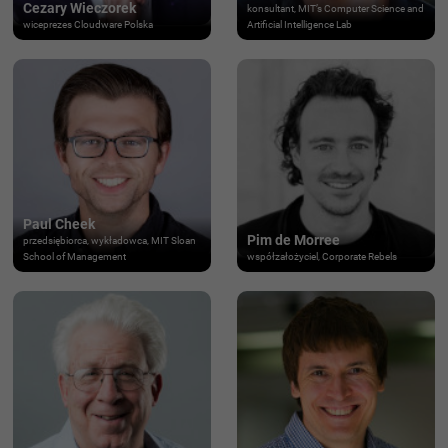
Cezary Wieczorek
konsultant, MIT’s Computer Science and
wiceprezes Cloudware Polska
Artificial Intelligence Lab
Paul Cheek
Pim de Morree
przedsiębiorca, wykładowca, MIT Sloan
School of Management
współzałożyciel, Corporate Rebels