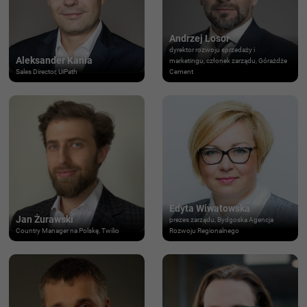
Andrzej Losor
dyrektor rozwoju sprzedaży i
Aleksander Kania
marketingu, członek zarządu, Górażdże
Sales Director, UiPath
Cement
Edyta Wiwatowska
Jan Żurawski
prezes zarządu, Bydgoska Agencja
Country Manager na Polskę, Twilio
Rozwoju Regionalnego