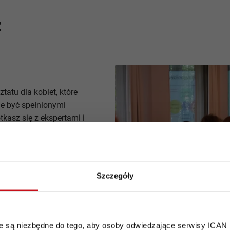
z
tatu dla kobiet, które
ie być spełnionymi
kasz się z ekspertami i
a. To połączenie
możliwością odetchnięcia
jest hotel Pałac Mała
e i poczuj się królewsko!
Szczegóły
ąć na warsztacie:
óre są niezbędne do tego, aby osoby odwiedzające serwisy ICAN
, Pierwszej Damy RP