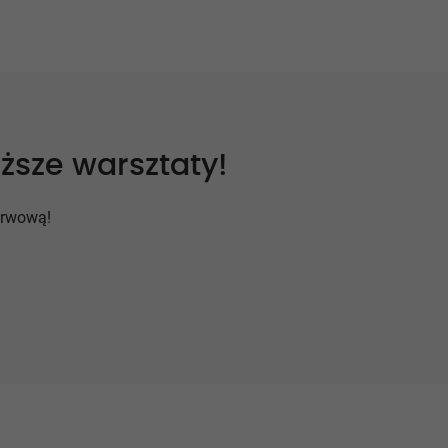
ższe warsztaty!
erwową!
l