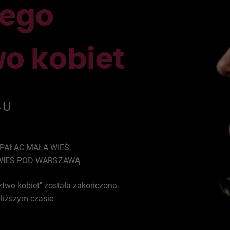
nego
o kobiet
SU
PAŁAC MAŁA WIEŚ,
WIEŚ POD WARSZAWĄ
ztwo kobiet" została zakończona.
liższym czasie