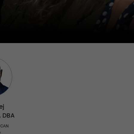
ej
, DBA
 ICAN
e