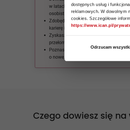
dostępnych usług i funkcjon
w latach 1995-2005, jak budować wizer
reklamowych. W dowolnym mo
osobistą.
cookies. Szczegółowe informa
Zdobędziesz wskazówki od ekspertów, j
https://www.ican.pl/prywa
karierę i stać się efektywniejszą liderką.
Zyskasz nowy pomysł na zarządzanie, 
przełomową koncepcję Przywództwa M
Odrzucam wszystk
Poznasz ciekawe, inspirujące kobiety i
o nowe, wartościowe kontakty.
Czego dowiesz się na