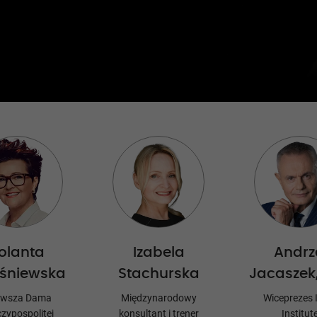
olanta
Izabela
Andrz
śniewska
Stachurska
Jacaszek
rwsza Dama
Międzynarodowy
Wiceprezes
zypospolitej
konsultant i trener
Institut