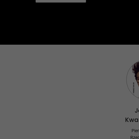
J
Kwa
Pie
Rzec