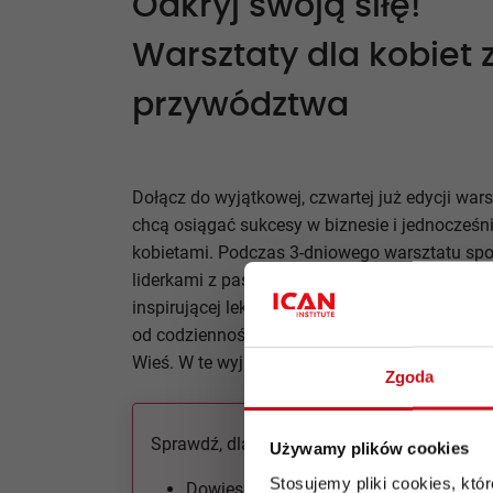
Odkryj swoją siłę!
Warsztaty dla kobiet 
przywództwa
Dołącz do wyjątkowej, czwartej już edycji warsz
chcą osiągać sukcesy w biznesie i jednocześn
kobietami. Podczas 3-dniowego warsztatu spot
liderkami z pasją, odwagą i chęcią do działani
inspirującej lekcji biznesu z networkingiem i 
od codzienności w niezwykłym miejscu, jakim 
Wieś. W te wyjątkowe trzy dni skup się na sobi
Zgoda
Sprawdź, dlaczego nie powinno Cię zabrakn
Używamy plików cookies
Stosujemy pliki cookies, kt
Dowiesz się od Jolanty Kwaśniewskiej