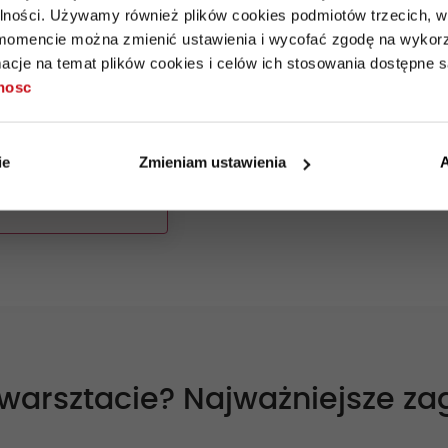
alności. Używamy również plików cookies podmiotów trzecich, w 
unek i markę
mencie można zmienić ustawienia i wycofać zgodę na wykorzy
cje na temat plików cookies i celów ich stosowania dostępne s
ak rozwijać swoją
tnosc
zgłębiając
SC.
ie
Zmieniam ustawienia
A
 poszerzysz swoją sieć
 warsztacie? Najważniejsze za