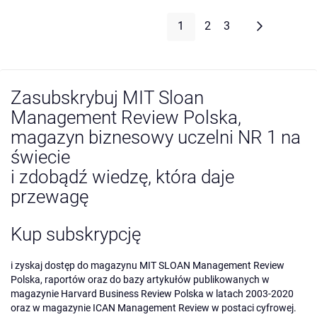
Strona
Aktualnie czytasz stronę
Strona
Strona
Strona
Następne
1
2
3
Zasubskrybuj MIT Sloan
Management Review Polska,
magazyn biznesowy uczelni NR 1 na
świecie
i zdobądź wiedzę, która daje
przewagę
Kup subskrypcję
i zyskaj dostęp do magazynu MIT SLOAN Management Review
Polska, raportów oraz do bazy artykułów publikowanych w
magazynie Harvard Business Review Polska w latach 2003-2020
oraz w magazynie ICAN Management Review w postaci cyfrowej.