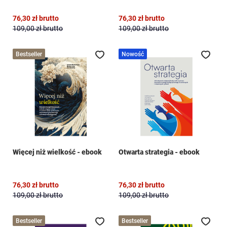
76,30 zł
brutto
76,30 zł
brutto
109,00 zł
brutto
109,00 zł
brutto
Bestseller
Nowość
Dodaj do ulubionych
Doda
Więcej niż wielkość - ebook
Otwarta strategia - ebook
76,30 zł
brutto
76,30 zł
brutto
109,00 zł
brutto
109,00 zł
brutto
Bestseller
Bestseller
Dodaj do ulubionych
Doda