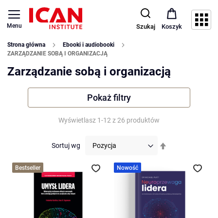
Menu
Szukaj
Koszyk
Strona główna
Ebooki i audiobooki
ZARZĄDZANIE SOBĄ I ORGANIZACJĄ
Zarządzanie sobą i organizacją
Pokaż filtry
Wyświetlasz
1
-
12
z
26
produktów
Ustaw
Sortuj wg
kierunek
malejący
Bestseller
Nowość
Dodaj do ulubionych
Doda