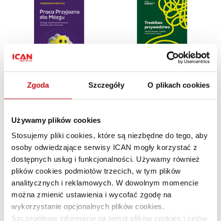
Zgoda
Szczegóły
O plikach cookies
Praca przyjazna dla mózgu -
Troskliwe przywództwo –
ebook
ebook
Używamy plików cookies
76,30 zł
brutto
76,30 zł
brutto
109,00 zł
brutto
109,00 zł
brutto
Stosujemy pliki cookies, które są niezbędne do tego, aby
osoby odwiedzające serwisy ICAN mogły korzystać z
Bestseller
dostępnych usług i funkcjonalności. Używamy również
Dodaj do ulubionych
Doda
plików cookies podmiotów trzecich, w tym plików
analitycznych i reklamowych. W dowolnym momencie
można zmienić ustawienia i wycofać zgodę na
wykorzystanie opcjonalnych plików cookies.
Szczegółowe informacje na temat plików cookies i celów