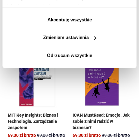
ich stosowania dostępne są na stronie
https://www.ican.pl/prywatnosc
MIT Key Insights: Biznes i
Lider dobrostanu - ebook
Akceptuję wszystkie
technologia. Silne i
efektywne zespoły
Zmieniam ustawienia
69,30 zł
brutto
99,00 zł
brutto
48,30 zł
brutto
69,00 zł
brutto
Odrzucam wszystkie
Dodaj do ulubionych
Doda
MIT Key Insights: Biznes i
ICAN MustRead: Emocje. Jak
technologia. Zarządzanie
sobie z nimi radzić w
zespołem
biznesie?
69,30 zł
brutto
99,00 zł
brutto
69,30 zł
brutto
99,00 zł
brutto