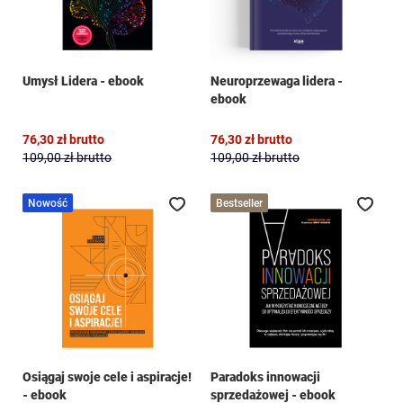
Umysł Lidera - ebook
Neuroprzewaga lidera -
ebook
76,30 zł
brutto
76,30 zł
brutto
109,00 zł
brutto
109,00 zł
brutto
Nowość
Bestseller
Dodaj do ulubionych
Doda
Osiągaj swoje cele i aspiracje!
Paradoks innowacji
- ebook
sprzedażowej - ebook