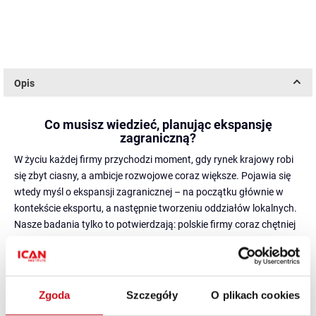
Opis
Co musisz wiedzieć, planując ekspansję
zagraniczną?
W życiu każdej firmy przychodzi moment, gdy rynek krajowy robi
się zbyt ciasny, a ambicje rozwojowe coraz większe. Pojawia się
wtedy myśl o ekspansji zagranicznej – na początku głównie w
kontekście eksportu, a następnie tworzeniu oddziałów lokalnych.
Nasze badania tylko to potwierdzają: polskie firmy coraz chętniej
wchodzą na rynki zagraniczne, a doświadczenia pandemii COVID-
19 wcale nie ostudziły zapału ambitnych przedsiębiorców.
Świadczy o tym stale rosnąca liczba eksporterów, wśród których
znaczący udział mają małe i średnie przedsiębiorstwa.
Zgoda
Szczegóły
O plikach cookies
Należy jednak pamiętać, że
ekspansji zagranicznej towarzyszy