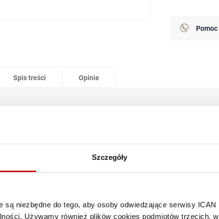
Pomoc 
Spis treści
Opinie
Jak wykorzystywać sztuczną inteligencję w biznesie?
 to trend, obok którego biznes nie może przejść obojętnie, jeśli chce ko
w nowoczesny sposób. Sztuczna inteligencja przynosi firmom bowiem wi
ć pracy, odciążając ludzi od rutynowych, manualnych prac lub redukując 
Szczegóły
nie wciąż jest wyzwaniem dla wielu organizacji.
zanim zdecydujemy się na inwestycję w technologie wykorzystujące AI i 
se i zagrożenia
niesie ze sobą sztuczna inteligencja? Jakie błędy możemy
óre są niezbędne do tego, aby osoby odwiedzające serwisy ICAN
alności. Używamy również plików cookies podmiotów trzecich, w 