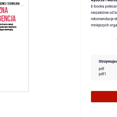
wyborze i wdroż
E-booka poleca
niezależnie od b
rekomendacje ek
mniejszych orga
Otrzymujes
produkt
Otrzymujes
w
formacie:
pdf
pdf1