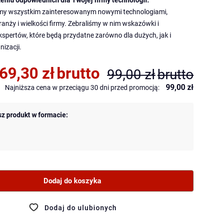
eniu odpowiednich dla Twojej firmy technologii.
my wszystkim zainteresowanym nowymi technologiami,
ranży i wielkości firmy. Zebraliśmy w nim wskazówki i
spertów, które będą przydatne zarówno dla dużych, jak i
nizacji.
69,30 zł
brutto
99,00 zł
brutto
99,00 zł
Najniższa cena w przeciągu 30 dni przed promocją:
z
z produkt w formacie:
Dodaj do koszyka
Dodaj do ulubionych