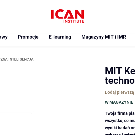
awy
Promocje
E-learning
Magazyny MIT i IMR
UCZNA INTELIGENCJA
MIT Key
techno
Dodaj pierwszą 
W MAGAZYNIE
Twoja firma pl
wszystko, co mu
wyniki badań ora