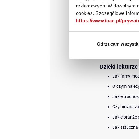
W e-booku pokazujem
reklamowych. W dowolnym mo
je pokonać. Dzielim
cookies. Szczegółowe informa
inteligencję dla bi
https://www.ican.pl/prywa
nieprzynoszących s
E-book przedstawia
kontekście bizneso
Odrzucam wszystk
organizacjach różne
automatyzacji pracy,
Dzięki lekturze
Jak firmy mog
O czym należy
Jakie trudno
Czy można za
Jakie branże 
Jak sztuczna 