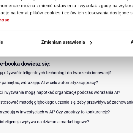
y, jakie trudności mogą napotkać firmy podczas wdrażania rozwiązań op
mencie można zmienić ustawienia i wycofać zgodę na wykorzy
y się także wskazówkami, które
pomogą Ci podjąć decyzję o inwestowan
cje na temat plików cookies i celów ich stosowania dostępne s
znesu
tak, aby Twoja firma nie marnowała czasu i pieniędzy na wdrażanie 
tnosc
atysfakcjonujących efektów.
wyniki badań opatrzone komentarzami ekspertów
, prognozy dotyczące
wym oraz
propozycje zastosowań technologii
opartych na sztucznej intel
ie
Zmieniam ustawienia
A
j wielkości. To wiedza cenna zarówno dla małych firm, stawiających pier
 jak i dużych korporacji.
 e-booka dowiesz się:
ą używać inteligentnych technologii do tworzenia innowacji?
 pamiętać, wdrażając AI w celu automatyzacji pracy?
ści i wyzwania mogą napotkać organizacje podczas wdrażania AI?
stosować metodę głębokiego uczenia się, żeby przewidywać zachowan
przodują w inwestycjach w AI? Czy zaostrzy to konkurencję?
inteligencja wpływa na działania marketingowe?