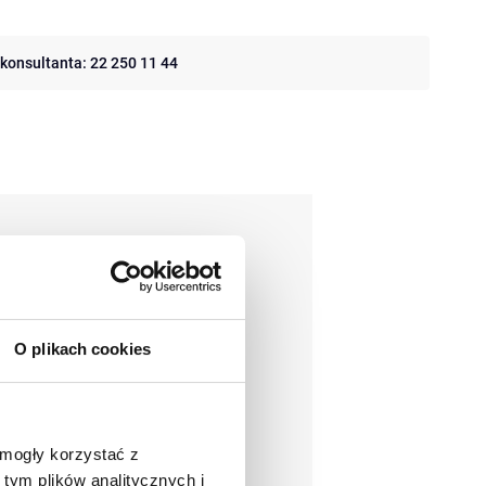
konsultanta:
22 250 11 44
nkurować z
ele korzyści, np.
koszty, ale jej
O plikach cookies
zaczniemy je wdrażać
 popełnić przy jej
 mogły korzystać z
tym plików analitycznych i