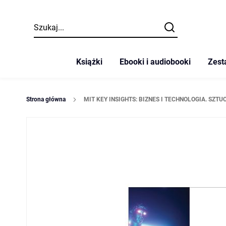
Szukaj
Szukaj
Książki
Ebooki i audiobooki
Zest
Strona główna
MIT KEY INSIGHTS: BIZNES I TECHNOLOGIA. SZT
Przejdź
na
koniec
galerii