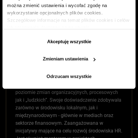
można zmienić ustawienia i wycofać zgodę na
Dyrektor Departamentu Zarządzania Rozwojem i Kultury
wykorzystanie opcjonalnych plików cookies.
Organizacyjnej Bank Pekao S.A.
Szczegółowe informacje na temat plików cookies i celów
Odpowiedzialna za obszar rozwoju i kultury
ich stosowania dostępne są na stronie
organizacyjnej w Banku Pekao SA. Pracuje w
https://www.ican.pl/prywatnosc
duchu dialogu i #growthmindset, zarządzając
Akceptuję wszystkie
pulą projektów i narzędzi rozwojowych. Tworzy i
wdraża strategie employer branding, buduje
Zmieniam ustawienia
narzędzia rekrutacyjne. Dba o rozwijanie
angażującego środowiska pracy opartego na
Odrzucam wszystkie
wartościach. Wspiera i koordynuje procesy
różnorodnych transformacji - zarówno na
poziomie zmian organizacyjnych, procesowych
jak i „ludzkich”. Swoje doświadczenie zdobywała
zarówno w środowisku lokalnym, jak i
międzynarodowym - głównie w mediach oraz
sektorze finansowym. Zaangażowana w
inicjatywy mające na celu rozwój środowiska HR.