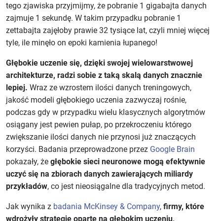
tego zjawiska przyjmijmy, że pobranie 1 gigabajta danych
zajmuje 1 sekundę. W takim przypadku pobranie 1
zettabajta zajęłoby prawie 32 tysiące lat, czyli mniej więcej
tyle, ile minęło on epoki kamienia łupanego!
Głębokie uczenie się, dzięki swojej wielowarstwowej
architekturze, radzi sobie z taką skalą danych znacznie
lepiej.
Wraz ze wzrostem ilości danych treningowych,
jakość modeli głębokiego uczenia zazwyczaj rośnie,
podczas gdy w przypadku wielu klasycznych algorytmów
osiągany jest pewien pułap, po przekroczeniu którego
zwiększanie ilości danych nie przynosi już znaczących
korzyści. Badania przeprowadzone przez
Google Brain
pokazały, że
głębokie sieci neuronowe mogą efektywnie
uczyć się na zbiorach danych zawierających miliardy
przykładów
, co jest nieosiągalne dla tradycyjnych metod.
Jak wynika z
badania McKinsey & Company
,
firmy, które
wdrożyły strategie oparte na głębokim uczeniu,