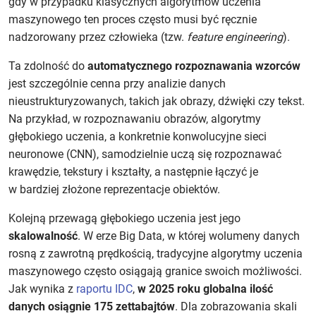
gdy w przypadku klasycznych algorytmów uczenia
maszynowego ten proces często musi być ręcznie
nadzorowany przez człowieka (tzw.
feature engineering
).
Ta zdolność do
automatycznego rozpoznawania wzorców
jest szczególnie cenna przy analizie danych
nieustrukturyzowanych, takich jak obrazy, dźwięki czy tekst.
Na przykład, w rozpoznawaniu obrazów, algorytmy
głębokiego uczenia, a konkretnie konwolucyjne sieci
neuronowe (CNN), samodzielnie uczą się rozpoznawać
krawędzie, tekstury i kształty, a następnie łączyć je
w bardziej złożone reprezentacje obiektów.
Kolejną przewagą głębokiego uczenia jest jego
skalowalność
. W erze Big Data, w której wolumeny danych
rosną z zawrotną prędkością, tradycyjne algorytmy uczenia
maszynowego często osiągają granice swoich możliwości.
Jak wynika z
raportu IDC
,
w 2025 roku
globalna ilość
danych osiągnie 175 zettabajtów
. Dla zobrazowania skali