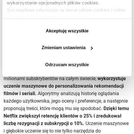
wykorzystanie opcjonalnych plików cookies.
oparte na uczeniu maszynowym odpowiadają na pytania
Szczegółowe informacje na temat plików cookies i celów
klientów 24/7, w dowolnym języku, z nieskończoną
ich stosowania dostępne są na stronie
cierpliwością. Sephora, gigant branży kosmetycznej
https://www.ican.pl/prywatnosc
wdrożył chatboty, które nie tylko odpowiadają na
Akceptuję wszystkie
standardowe pytania, ale także - niczym wykwalifikowani
konsultanci -
rekomendują produkty idealnie dopasowane
Zmieniam ustawienia
do potrzeb klienta. Efekt?
Wzrost zaangażowania klientów
o 11% i wzrost sprzedaży online o 15%.
Odrzucam wszystkie
Z kolei Netflix, platforma streamingowa z ponad 238
milionami subskrybentów na całym świecie,
wykorzystuje
uczenie maszynowe do personalizowania rekomendacji
filmów i seriali.
Algorytmy analizują historię oglądania
każdego użytkownika, jego oceny i preferencje, a następnie
proponują treści, które mogą mu się spodobać.
Dzięki temu
Netflix zwiększył retencję klientów o 25% i zredukował
liczbę rezygnacji z subskrypcji o 10%.
Uczenie maszynowe
i głębokie uczenie się to nie tylko narzędzia do