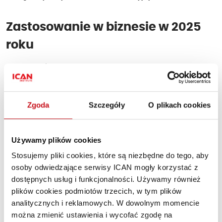
Zastosowanie w biznesie w 2025
roku
Rok 2025. Świat biznesu przechodzi metamorfozę
napędzaną przez sztuczną inteligencję.
Deep learning
i machine learning – dwie potężne gałęzie AI – wkradają
Zgoda
Szczegóły
O plikach cookies
się w każdy zakamarek firm
, od automatyzacji procesów,
po zarządzanie ryzykiem, a nawet w samo serce procesu
decyzyjnego.
Używamy plików cookies
Automatyzacja procesów
to domena, w której uczenie
Stosujemy pliki cookies, które są niezbędne do tego, aby
maszynowe sprawdza się doskonale. Algorytmy uczenia
osoby odwiedzające serwisy ICAN mogły korzystać z
maszynowego przejmują powtarzalne, rutynowe zadania,
dostępnych usług i funkcjonalności. Używamy również
pozwalając pracownikom skupić się na bardziej
plików cookies podmiotów trzecich, w tym plików
kreatywnych i strategicznych aspektach pracy.
analitycznych i reklamowych. W dowolnym momencie
można zmienić ustawienia i wycofać zgodę na
Wyobraźmy sobie dział obsługi klienta, w którym chatboty